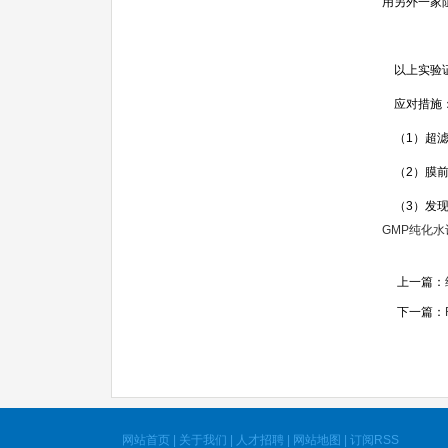
用另外一家
以上实验证
应对措施
（
1
）超
（
2
）膜
（
3
）发
GMP
纯化水
上一篇：
下一篇：
网站首页
|
关于我们
|
人才招聘
|
网站地图
|
订阅RSS