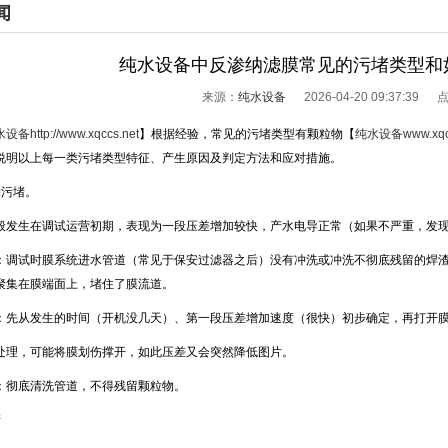
闻
纯水设备中反渗纳滤膜常见的污堵类型和
来源：
纯水设备
2026-04-20 09:37:39
水设备
http://www.xqccs.net
】根据经验，常见的污堵类型有颗粒物【
纯水设备
www.xq
说明以上每一类污堵类型特征、产生原因及判定方法和应对措施。
污堵。
发生在调试运营初期，表现为一段压差增加较快，产水电导正常（如果不严重，发现
调试时膜系统进水管道（常见于保安过滤器之后）没有冲洗或冲洗不彻底残留的焊
聚集在膜端面上，堵住了膜流道。
先从发生的时间（开机没几天）、第一段压差增加速度（很快）初步确定，再打开膜
处理，可能将膜划伤撑开，如此压差又会突然降低图片。
彻底清洗管道，不得残留颗粒物。
堵