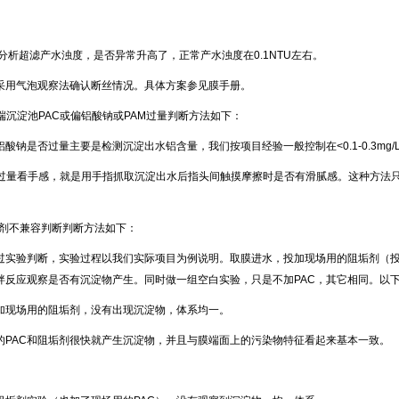
析超滤产水浊度，是否异常升高了，正常产水浊度在
0.1NTU
左右。
用气泡观察法确认断丝情况。具体方案参见膜手册。
端沉淀池
PAC
或偏铝酸钠或
PAM
过量判断方法如下：
铝酸钠是否过量主要是检测沉淀出水铝含量，我们按项目经验一般控制在
<0.1-0.3mg/
过量看手感，就是用手指抓取沉淀出水后指头间触摸摩擦时是否有滑腻感。这种方法
剂不兼容判断判断方法如下：
实验判断，实验过程以我们实际项目为例说明。取膜进水，投加现场用的阻垢剂（投
拌反应观察是否有沉淀物产生。同时做一组空白实验，只是不加
PAC
，其它相同。以
加现场用的阻垢剂，没有出现沉淀物，体系均一。
的
PAC
和阻垢剂很快就产生沉淀物，并且与膜端面上的污染物特征看起来基本一致。