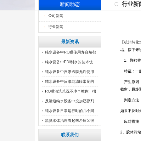
行业新
新闻动态
公司新闻
行业新闻
最新资讯
【
杭州纯化
垢。接下来
纯水设备中RO膜使用寿命短都
1、颗粒物
纯水设备中EDI制水的技术优
特征：一般
纯水设备中反渗透膜允许使用
的
纯水设备中反渗纳滤膜常见的
产生原因：
截留，最终
污
RO膜清洗总洗不净？教你一招
判定方法：
反渗透纯水设备中投加还原剂
注
纯水设备日常运行时的几个问
如果不及时
题
黑臭水体治理看起来矛盾又很
应对措施：
常
2、胶体污
联系我们