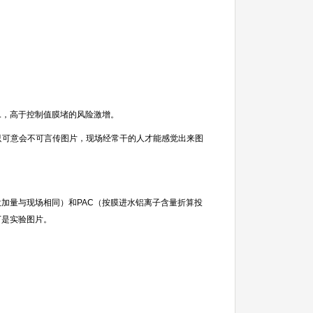
L
，高于控制值膜堵的风险激增。
只可意会不可言传图片，现场经常干的人才能感觉出来图
加量与现场相同）和
PAC
（按膜进水铝离子含量折算投
下是实验图片。