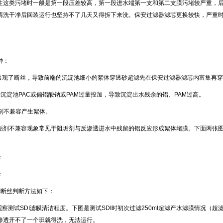
这类污堵时一般是第一段压差较高，第一段进水端第一支和第二支膜污堵较严重，后
清洗干净后回装运行也坚持不了几天又得拆下来洗。保安过滤器滤芯更换较快，严重
1
：
种：
出现了断丝，导致前端的沉淀池细小的絮体穿透砂超滤先在保安过滤器滤芯内富集再穿
端沉淀池
PAC
或偏铝酸钠或
PAM
过量投加，导致沉淀出水残余的铝、
PAM
过高。
剂不兼容产生絮体。
剂不兼容现象常见于阻垢剂与反渗透进水中残留的铝反应形成絮体堵膜。下面两张图
：
：
滤断丝判断方法如下：
观察测试
SDI
滤膜清洁程度。下图是测试
SDI
时初次过滤
250ml
超滤产水滤膜情况（超
渗透开不了一个班就得洗，无法运行。