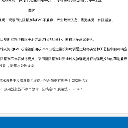
阻垢剂实验（也加了现场用的
PAC
），没有观察到沉淀物，均一体系。
图片
明：现场用的阻垢剂与
PAC
不兼容，产生絮状沉淀，需更换另一种阻垢剂。
：
滤出现断丝就得按膜手册方法进行堵丝修补。断得太多建议更换。
前端沉淀池
PAC
或偏铝酸钠或
PAM
出现过量投加时要通过烧杯实验和工艺控制目标确定
现阻垢剂不兼容就得更换。采用新阻垢剂时要通过实验确定是否与现场投加的药剂兼容
设备
，
医用水处理设备
。
纯水设备中反渗透膜允许使用的杀菌剂有哪些？
2026/4/28
RO膜清洗总洗不净？教你一招搞定RO膜清洗
2026/4/7