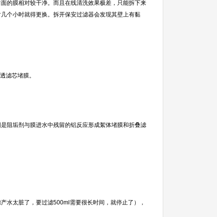
面的膜相对较干净。而且在线清洗效果极差，只能拆下来
时几个小时就得更换。拆开保安过滤器会发现其壁上有黏
透滤芯堵膜。
是阻垢剂与膜进水中残留的铝反应形成絮体堵膜和折叠滤
滤产水太脏了，要过滤
500ml
需要很长时间，就停止了），