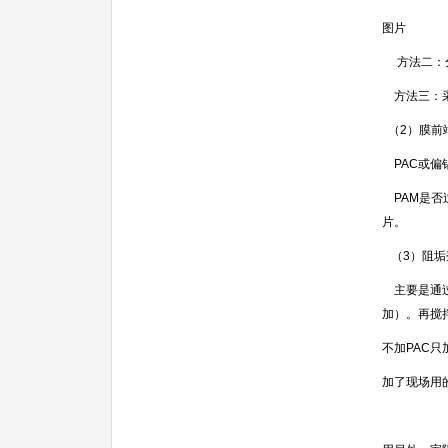
图片
方法二：分
方法三：采
（
2
）膜前
PAC或偏
PAM是否
片。
（
3
）阻垢
主要是通过
加）。再搅
不加
PAC
只
加了现场用