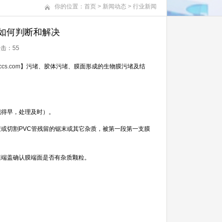
你的位置：
首页
>
新闻动态
>
行业新闻
如何判断和解决
 点击：
55
ccs.com
】污堵、胶体污堵、膜面形成的生物膜污堵及结
得早，处理及时）。
渣或切割
PVC
管残留的锯末或其它杂质，被第一段第一支膜
端盖确认膜端面是否有杂质颗粒。