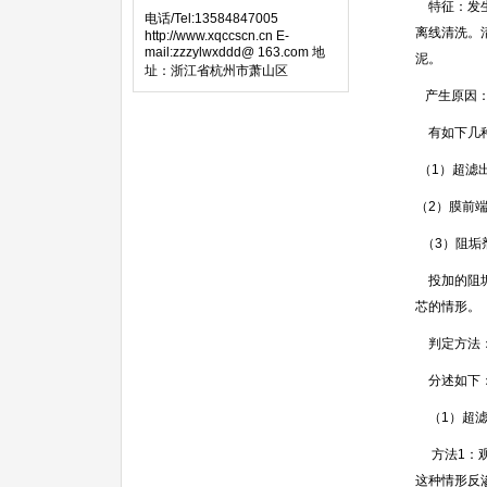
特征：发生
电话/Tel:13584847005
离线清洗。
http://www.xqccscn.cn E-
mail:zzzylwxddd@ 163.com 地
泥。
址：浙江省杭州市萧山区
产生原因
有如下几
（
1
）超滤
（
2
）膜前
（
3
）阻垢
投加的阻垢
芯的情形。
判定方法
分述如下
（
1
）超
方法
1
：
这种情形反