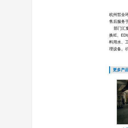
杭州皙全
售后服务
部门汇
换
IE
、
EDI
料用水、
理设备。
更多产