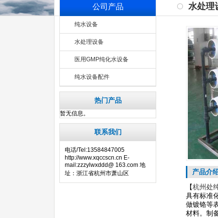
水处理
公司产品
纯水设备
水处理设备
医用GMP纯化水设备
纯水设备配件
热门产品
暂无信息。
联系我们
电话/Tel:13584847005
http://www.xqccscn.cn E-
mail:zzzylwxddd@ 163.com 地
产品介
址：浙江省杭州市萧山区
【
杭
州
处
具有标准
做镀铬等
材料。制